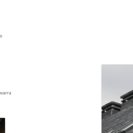
jo
asterio Irache
avarra