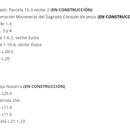
asti. Parcela 15-3 sector 2
(EN CONSTRUCCIÓN)
ederación Misioneras del Sagrado Corazón de Jesús
(EN CONSTRUCC
de 1-3
, 3 y 4
a 1-6-2, sector Eulza
a 1-10-A, sector Eulza
 L.20.5
 L.20
Baja Navarra
(EN CONSTRUCCIÓN)
a L29.5
arcela 25A
a L11.4
a L11.6
ela L.21.1-23