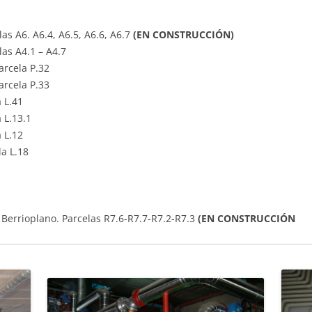
as A6. A6.4, A6.5, A6.6, A6.7
(EN CONSTRUCCIÓN)
las A4.1 – A4.7
arcela P.32
arcela P.33
 L.41
 L.13.1
 L.12
la L.18
 Berrioplano. Parcelas R7.6-R7.7-R7.2-R7.3
(EN CONSTRUCCIÓN